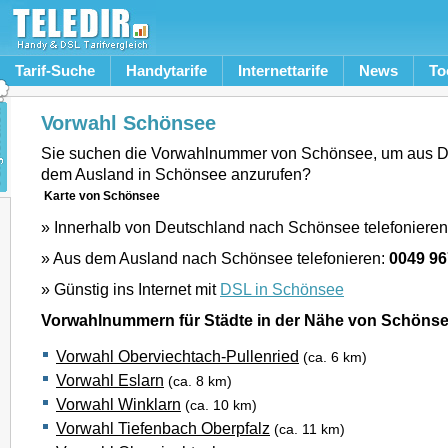
Tarif-Suche
Handytarife
Internettarife
News
To
Vorwahl Schönsee
Sie suchen die Vorwahlnummer von Schönsee, um aus D
dem Ausland in Schönsee anzurufen?
Karte von Schönsee
» Innerhalb von Deutschland nach Schönsee telefoniere
» Aus dem Ausland nach Schönsee telefonieren:
0049 9
» Günstig ins Internet mit
DSL in Schönsee
Vorwahlnummern für Städte in der Nähe von Schöns
Vorwahl Oberviechtach-Pullenried
(ca. 6 km)
Vorwahl Eslarn
(ca. 8 km)
Vorwahl Winklarn
(ca. 10 km)
Vorwahl Tiefenbach Oberpfalz
(ca. 11 km)