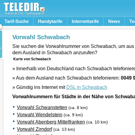
Tarif-Suche
Handytarife
Internettarife
News
To
Vorwahl Schwabach
Sie suchen die Vorwahlnummer von Schwabach, um aus 
dem Ausland in Schwabach anzurufen?
Karte von Schwabach
» Innerhalb von Deutschland nach Schwabach telefonier
» Aus dem Ausland nach Schwabach telefonieren:
0049 
» Günstig ins Internet mit
DSL in Schwabach
Vorwahlnummern für Städte in der Nähe von Schwab
Vorwahl Schwanstetten
(ca. 8 km)
Vorwahl Wendelstein
(ca. 9 km)
Vorwahl Abenberg Mittelfranken
(ca. 10 km)
Vorwahl Zirndorf
(ca. 13 km)