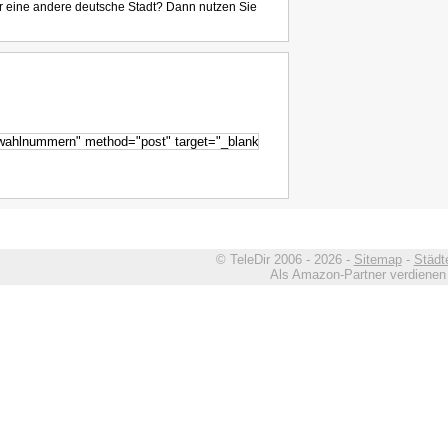
r eine andere deutsche Stadt? Dann nutzen Sie
© TeleDir 2006 - 2026 -
Sitemap
-
Städt
Als Amazon-Partner verdienen w