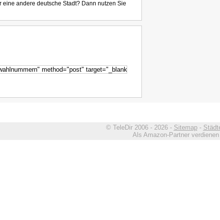
r eine andere deutsche Stadt? Dann nutzen Sie
© TeleDir 2006 - 2026 -
Sitemap
-
Städt
Als Amazon-Partner verdienen w