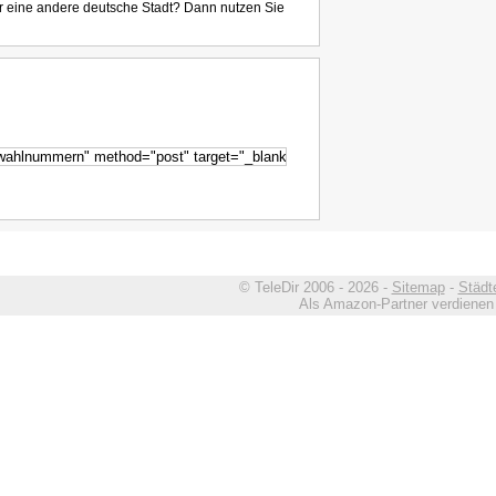
r eine andere deutsche Stadt? Dann nutzen Sie
© TeleDir 2006 - 2026 -
Sitemap
-
Städt
Als Amazon-Partner verdienen w