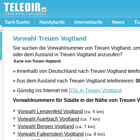
Tarif-Suche
Handytarife
Internettarife
News
To
Vorwahl Treuen Vogtland
Sie suchen die Vorwahlnummer von Treuen Vogtland, um
oder dem Ausland in Treuen Vogtland anzurufen?
Karte von Treuen Vogtland
» Innerhalb von Deutschland nach Treuen Vogtland telef
» Aus dem Ausland nach Treuen Vogtland telefonieren:
0
» Günstig ins Internet mit
DSL in Treuen Vogtland
Vorwahlnummern für Städte in der Nähe von Treuen 
Vorwahl Lengenfeld Vogtland
(ca. 5 km)
Vorwahl Auerbach Vogtland
(ca. 7 km)
Vorwahl Bergen Vogtland
(ca. 7 km)
Vorwahl Falkenstein Vogtland
(ca. 8 km)