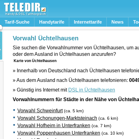
Tarif-Suche
Handytarife
Internettarife
News
To
Vorwahl Üchtelhausen
Sie suchen die Vorwahlnummer von Üchtelhausen, um a
oder dem Ausland in Üchtelhausen anzurufen?
Karte von Üchtelhausen
» Innerhalb von Deutschland nach Üchtelhausen telefoni
» Aus dem Ausland nach Üchtelhausen telefonieren:
004
» Günstig ins Internet mit
DSL in Üchtelhausen
Vorwahlnummern für Städte in der Nähe von Üchtelh
Vorwahl Schweinfurt
(ca. 5 km)
Vorwahl Schonungen-Marktsteinach
(ca. 6 km)
Vorwahl Hofheim in Unterfranken
(ca. 7 km)
Vorwahl Poppenhausen Unterfranken
(ca. 10 km)