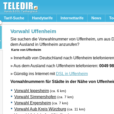
Tarif-Suche
Handytarife
Internettarife
News
To
Vorwahl Uffenheim
Sie suchen die Vorwahlnummer von Uffenheim, um aus D
dem Ausland in Uffenheim anzurufen?
Karte von Uffenheim
» Innerhalb von Deutschland nach Uffenheim telefoniere
» Aus dem Ausland nach Uffenheim telefonieren:
0049 9
» Günstig ins Internet mit
DSL in Uffenheim
Vorwahlnummern für Städte in der Nähe von Uffenhe
Vorwahl Ippesheim
(ca. 6 km)
Vorwahl Simmershofen
(ca. 7 km)
Vorwahl Ergersheim
(ca. 7 km)
Vorwahl Aub Kreis Würzburg
(ca. 11 km)