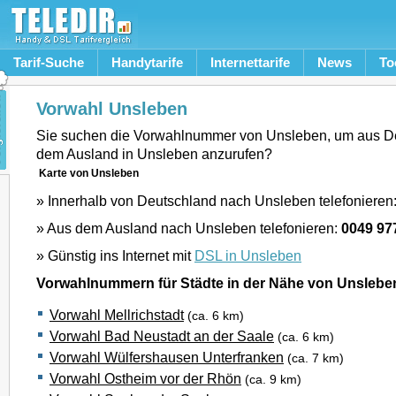
Tarif-Suche
Handytarife
Internettarife
News
To
Vorwahl Unsleben
Sie suchen die Vorwahlnummer von Unsleben, um aus D
dem Ausland in Unsleben anzurufen?
Karte von Unsleben
» Innerhalb von Deutschland nach Unsleben telefonieren
» Aus dem Ausland nach Unsleben telefonieren:
0049 97
» Günstig ins Internet mit
DSL in Unsleben
Vorwahlnummern für Städte in der Nähe von Unslebe
Vorwahl Mellrichstadt
(ca. 6 km)
Vorwahl Bad Neustadt an der Saale
(ca. 6 km)
Vorwahl Wülfershausen Unterfranken
(ca. 7 km)
Vorwahl Ostheim vor der Rhön
(ca. 9 km)