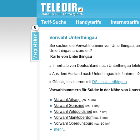
Tarif-Suche
Handytarife
Internettarife
0
Vorwahl Unterthingau
Sie suchen die Vorwahlnummer von Unterthingau, um
Unterthingau anzurufen?
Karte von Unterthingau
» Innerhalb von Deutschland nach Unterthingau telef
» Aus dem Ausland nach Unterthingau telefonieren:
0
» Günstig ins Internet mit
DSL in Unterthingau
Vorwahlnummern für Städte in der Nähe von Unter
Vorwahl Aitrang
(ca. 5 km)
Vorwahl Görisried
(ca. 7 km)
Vorwahl Wildpoldsried
(ca. 7 km)
Vorwahl Marktoberdorf
(ca. 8 km)
Vorwahl Obergünzburg
(ca. 10 km)
mehr…