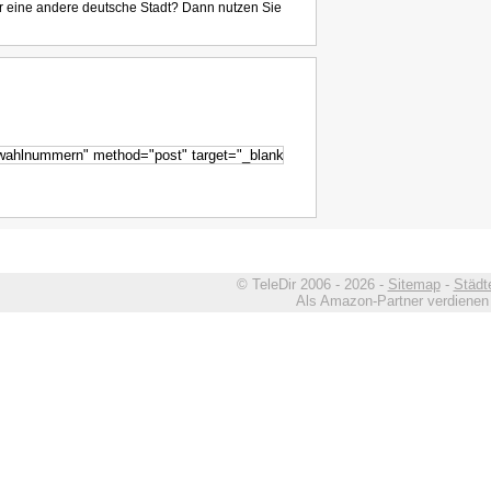
r eine andere deutsche Stadt? Dann nutzen Sie
© TeleDir 2006 - 2026 -
Sitemap
-
Städt
Als Amazon-Partner verdienen w