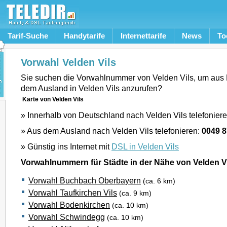
Tarif-Suche
Handytarife
Internettarife
News
To
Vorwahl Velden Vils
Sie suchen die Vorwahlnummer von Velden Vils, um aus
dem Ausland in Velden Vils anzurufen?
Karte von Velden Vils
» Innerhalb von Deutschland nach Velden Vils telefonier
» Aus dem Ausland nach Velden Vils telefonieren:
0049 
» Günstig ins Internet mit
DSL in Velden Vils
Vorwahlnummern für Städte in der Nähe von Velden V
Vorwahl Buchbach Oberbayern
(ca. 6 km)
Vorwahl Taufkirchen Vils
(ca. 9 km)
Vorwahl Bodenkirchen
(ca. 10 km)
Vorwahl Schwindegg
(ca. 10 km)