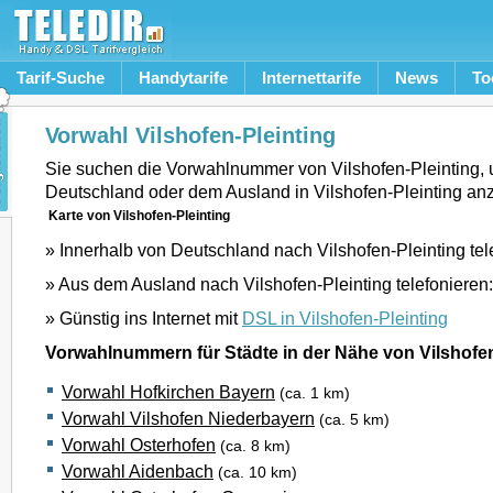
Tarif-Suche
Handytarife
Internettarife
News
To
Vorwahl Vilshofen-Pleinting
Sie suchen die Vorwahlnummer von Vilshofen-Pleinting,
Deutschland oder dem Ausland in Vilshofen-Pleinting an
Karte von Vilshofen-Pleinting
» Innerhalb von Deutschland nach Vilshofen-Pleinting tel
» Aus dem Ausland nach Vilshofen-Pleinting telefonieren
» Günstig ins Internet mit
DSL in Vilshofen-Pleinting
Vorwahlnummern für Städte in der Nähe von Vilshofen
Vorwahl Hofkirchen Bayern
(ca. 1 km)
Vorwahl Vilshofen Niederbayern
(ca. 5 km)
Vorwahl Osterhofen
(ca. 8 km)
Vorwahl Aidenbach
(ca. 10 km)