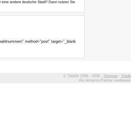
r eine andere deutsche Stadt? Dann nutzen Sie
© TeleDir 2006 - 2026 -
Sitemap
-
Städt
Als Amazon-Partner verdienen w