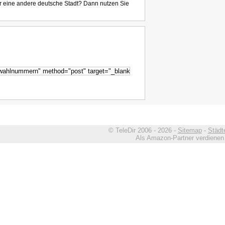
r eine andere deutsche Stadt? Dann nutzen Sie
© TeleDir 2006 - 2026 -
Sitemap
-
Städt
Als Amazon-Partner verdienen w