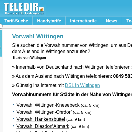
Tarif-Suche
Handytarife
Internettarife
News
To
Vorwahl Wittingen
Sie suchen die Vorwahlnummer von Wittingen, um aus D
dem Ausland in Wittingen anzurufen?
Karte von Wittingen
» Innerhalb von Deutschland nach Wittingen telefonieren
» Aus dem Ausland nach Wittingen telefonieren:
0049 58
» Günstig ins Internet mit
DSL in Wittingen
Vorwahlnummern für Städte in der Nähe von Wittinge
Vorwahl Wittingen-Knesebeck
(ca. 5 km)
Vorwahl Wittingen-Ohrdorf
(ca. 5 km)
Vorwahl Hankensbüttel
(ca. 9 km)
Vorwahl Diesdorf Altmark
(ca. 9 km)