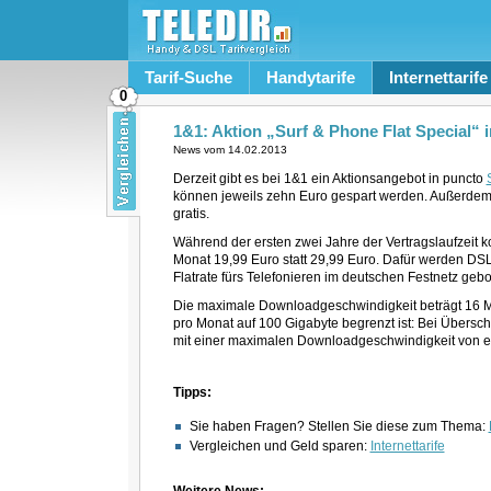
Tarif-Suche
Handytarife
Internettarife
0
1&1: Aktion „Surf & Phone Flat Special“ 
News vom
14.02.2013
Derzeit gibt es bei 1&1 ein Aktionsangebot in puncto
können jeweils zehn Euro gespart werden. Außerdem
gratis.
Während der ersten zwei Jahre der Vertragslaufzeit k
Monat 19,99 Euro statt 29,99 Euro. Dafür werden DSL-F
Flatrate fürs Telefonieren im deutschen Festnetz ge
Die maximale Downloadgeschwindigkeit beträgt 16 
pro Monat auf 100 Gigabyte begrenzt ist: Bei Übersch
mit einer maximalen Downloadgeschwindigkeit von e
Tipps:
Sie haben Fragen? Stellen Sie diese zum Thema:
Vergleichen und Geld sparen:
Internettarife