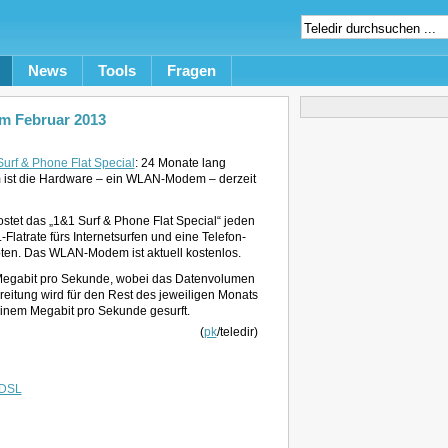
News
Tools
Fragen
im Februar 2013
Surf & Phone Flat Special
: 24 Monate lang
 ist die Hardware – ein WLAN-Modem – derzeit
ostet das „1&1 Surf & Phone Flat Special“ jeden
latrate fürs Internetsurfen und eine Telefon-
boten. Das WLAN-Modem ist aktuell kostenlos.
Megabit pro Sekunde, wobei das Datenvolumen
reitung wird für den Rest des jeweiligen Monats
inem Megabit pro Sekunde gesurft.
(
pk
/teledir)
DSL