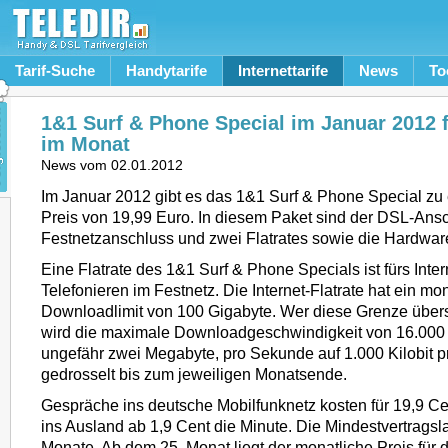
Tarif-Suche
Handytarife
Internettarife
News
To
1&1 Surf & Phone Special im Januar 2012 f
im Monat
News vom
02.01.2012
Im Januar 2012 gibt es das 1&1 Surf & Phone Special zu
Preis von 19,99 Euro. In diesem Paket sind der DSL-Ansc
Festnetzanschluss und zwei Flatrates sowie die Hardware
Eine Flatrate des 1&1 Surf & Phone Specials ist fürs Inter
Telefonieren im Festnetz. Die Internet-Flatrate hat ein mo
Downloadlimit von 100 Gigabyte. Wer diese Grenze übers
wird die maximale Downloadgeschwindigkeit von 16.000 K
ungefähr zwei Megabyte, pro Sekunde auf 1.000 Kilobit 
gedrosselt bis zum jeweiligen Monatsende.
Gespräche ins deutsche Mobilfunknetz kosten für 19,9 Ce
ins Ausland ab 1,9 Cent die Minute. Die Mindestvertragsla
Monate. Ab dem 25. Monat liegt der monatliche Preis für