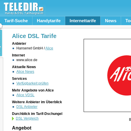
Tarif-Suche
Handytarife
Internettarife
News
To
Alice DSL Tarife
Anbieter
Hansenet GmbH /
Alice
Internet
www.alice.de
Aktuelle News
Alice News
Services
Verfügbarkeit prüfen
Mehr Angebote von Alice
Alice VDSL
Weitere Anbieter im Überblick
DSL Anbieter
Durchblick im Tarif-Dschungel
DSL Vergleich
B
Angebot