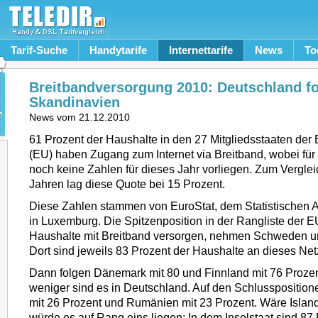
Tarif-Suche
Handytarife
Internettarife
News
To
Breitbandversorgung 2010: Deutschland fo
Skandinavien
News vom
21.12.2010
61 Prozent der Haushalte in den 27 Mitgliedsstaaten de
(EU) haben Zugang zum Internet via Breitband, wobei für
noch keine Zahlen für dieses Jahr vorliegen. Zum Verglei
Jahren lag diese Quote bei 15 Prozent.
Diese Zahlen stammen von EuroStat, dem Statistischen A
in Luxemburg. Die Spitzenposition in der Rangliste der EU
Haushalte mit Breitband versorgen, nehmen Schweden u
Dort sind jeweils 83 Prozent der Haushalte an dieses Ne
Dann folgen Dänemark mit 80 und Finnland mit 76 Prozen
weniger sind es in Deutschland. Auf den Schlussposition
mit 26 Prozent und Rumänien mit 23 Prozent. Wäre Island
würde es auf Rang eins liegen: In dem Inselstaat sind 87