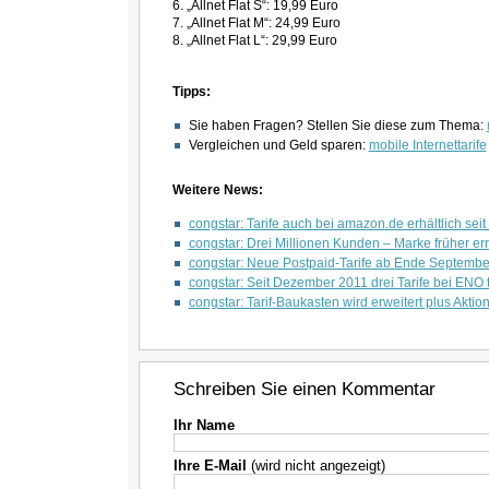
6. „Allnet Flat S“: 19,99 Euro
7. „Allnet Flat M“: 24,99 Euro
8. „Allnet Flat L“: 29,99 Euro
Tipps:
Sie haben Fragen? Stellen Sie diese zum Thema:
Vergleichen und Geld sparen:
mobile Internettarife
Weitere News:
congstar: Tarife auch bei amazon.de erhältlich sei
congstar: Drei Millionen Kunden – Marke früher erre
congstar: Neue Postpaid-Tarife ab Ende Septemb
congstar: Seit Dezember 2011 drei Tarife bei EN
congstar: Tarif-Baukasten wird erweitert plus Akti
Schreiben Sie einen Kommentar
Ihr Name
Ihre E-Mail
(wird nicht angezeigt)