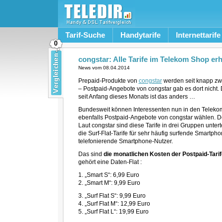
Tarif-Suche
Handytarife
Internettarife
0
congstar: Alle Tarife im Telekom Shop erhäl
News vom
08.04.2014
Prepaid-Produkte von
congstar
werden seit knapp zw
– Postpaid-Angebote von congstar gab es dort nicht.
seit Anfang dieses Monats ist das anders …
Bundesweit können Interessenten nun in den Telekom
ebenfalls Postpaid-Angebote von congstar wählen. De
Laut congstar sind diese Tarife in drei Gruppen unterte
die Surf-Flat-Tarife für sehr häufig surfende Smartphon
telefonierende Smartphone-Nutzer.
Das sind
die monatlichen Kosten der Postpaid-Tari
gehört eine Daten-Flat :
1. „Smart S“: 6,99 Euro
2. „Smart M“: 9,99 Euro
3. „Surf Flat S“: 9,99 Euro
4. „Surf Flat M“: 12,99 Euro
5. „Surf Flat L“: 19,99 Euro