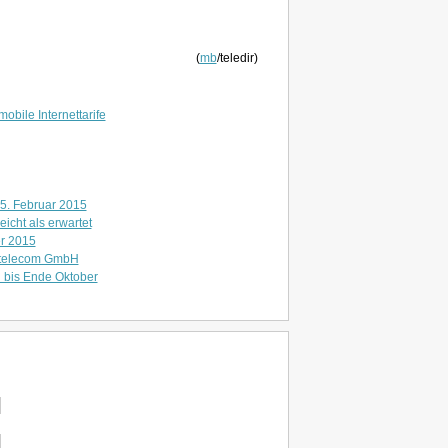
(
mb
/teledir)
mobile Internettarife
t 5. Februar 2015
icht als erwartet
er 2015
O telecom GmbH
on bis Ende Oktober