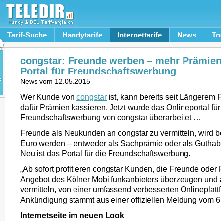
Tarif-Suche
Handytarife
Internettarife
News
To
congstar: Freunde werben – mehr Prämie
Portal für Freundschaftswerbung
News vom
12.05.2015
Wer Kunde von
congstar
ist, kann bereits seit Längerem
dafür Prämien kassieren. Jetzt wurde das Onlineportal für
Freundschaftswerbung von congstar überarbeitet …
Freunde als Neukunden an congstar zu vermitteln, wird b
Euro werden – entweder als Sachprämie oder als Guthab
Neu ist das Portal für die Freundschaftswerbung.
„Ab sofort profitieren congstar Kunden, die Freunde oder
Angebot des Kölner Mobilfunkanbieters überzeugen und
vermitteln, von einer umfassend verbesserten Onlineplatt
Ankündigung stammt aus einer offiziellen Meldung vom 6
Internetseite im neuen Look