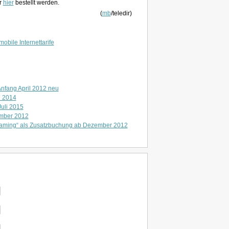
r
hier
bestellt werden.
(
mb
/teledir)
mobile Internettarife
 Anfang April 2012 neu
i 2014
Juli 2015
ember 2012
treaming“ als Zusatzbuchung ab Dezember 2012