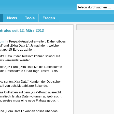
News
Tools
Fragen
rates seit 12. März 2013
kom
ihr Prepaid-Angebot erweitert. Daher gibt es
 M“ und „Extra Data L“. Je nachdem, welcher
r knapp 15 Euro zu zahlen …
Extra Data L“ der Telekom können sowohl mit
tick verwendet werden.
tet 2,95 Euro. „Xtra Data M“, die Datenflatrate
die Datenflatrate für 30 Tage, kostet 14,95
e surfen „Xtra Data“-Kunden der Deutschen
it von acht Megabit pro Sekunde.
as Guthaben auf dem „Xtra“-Konto ausreicht.
omatisch: Ist das Datenvolumen aufgebraucht
ngsweise muss eine neue Flatrate gebucht
 und „Extra Data L“ können online über das