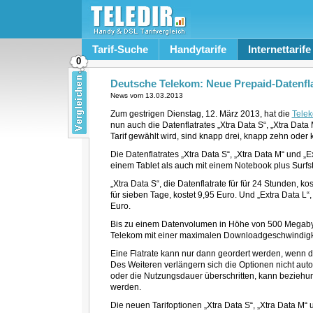
Tarif-Suche
Handytarife
Internettarife
0
Deutsche Telekom: Neue Prepaid-Datenflat
News vom
13.03.2013
Zum gestrigen Dienstag, 12. März 2013, hat die
Tele
nun auch die Datenflatrates „Xtra Data S“, „Xtra Data
Tarif gewählt wird, sind knapp drei, knapp zehn ode
Die Datenflatrates „Xtra Data S“, „Xtra Data M“ und „
einem Tablet als auch mit einem Notebook plus Surfs
„Xtra Data S“, die Datenflatrate für für 24 Stunden, kos
für sieben Tage, kostet 9,95 Euro. Und „Extra Data L“, 
Euro.
Bis zu einem Datenvolumen in Höhe von 500 Megabyt
Telekom mit einer maximalen Downloadgeschwindigke
Eine Flatrate kann nur dann geordert werden, wenn d
Des Weiteren verlängern sich die Optionen nicht aut
oder die Nutzungsdauer überschritten, kann beziehu
werden.
Die neuen Tarifoptionen „Xtra Data S“, „Xtra Data M“