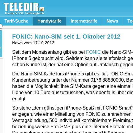
Tarif-Suche
Handytarife
Internettarife
News
To
FONIC: Nano-SIM seit 1. Oktober 2012
News vom
17.10.2012
Seit dem Monatsanfang gibt es bei
FONIC
die Nano-SIM-K
iPhone 5 gebraucht wird. Seitdem kann sie telefonisch g
schon Kunde ist, der hat eine Option auf Umtausch gege
Die Nano-SIM-Karte fürs iPhone 5 gibt es für „FONIC Smar
Kundenbetreuung unter der Nummer 0176 88880000. Be
haben die Möglichkeit, ihre SIM-Karte gegen eine einmal
Höhe von 10 Euro auszutauschen, was ebenfalls über die
erfolgt.
So stehe „dem günstigen iPhone-Spaß mit FONIC Smart“
entgegen, wie einer Mitteilung von FONIC zu entnehmen i
Vertragsbindung, 500 individuell kombinierbare Freiminu
beziehungsweise Frei-SMS plus eine Internet-Flatrate m
Datenvolumen zum monatlichen Preis von16,95 Euro.