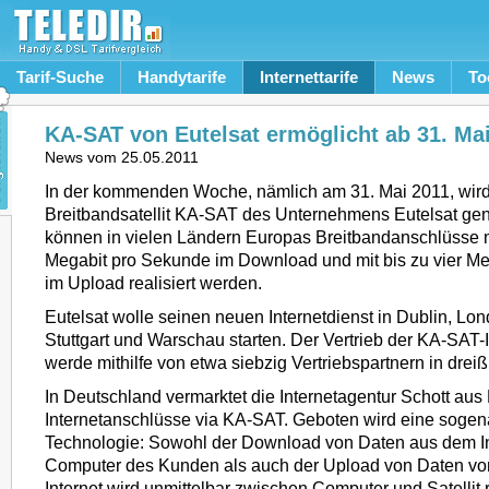
Tarif-Suche
Handytarife
Internettarife
News
To
KA-SAT von Eutelsat ermöglicht ab 31. Mai
News vom
25.05.2011
In der kommenden Woche, nämlich am 31. Mai 2011, wird
Breitbandsatellit KA-SAT des Unternehmens Eutelsat gen
können in vielen Ländern Europas Breitbandanschlüsse m
Megabit pro Sekunde im Download und mit bis zu vier M
im Upload realisiert werden.
Eutelsat wolle seinen neuen Internetdienst in Dublin, Lon
Stuttgart und Warschau starten. Der Vertrieb der KA-SAT-
werde mithilfe von etwa siebzig Vertriebspartnern in drei
In Deutschland vermarktet die Internetagentur Schott aus
Internetanschlüsse via KA-SAT. Geboten wird eine soge
Technologie: Sowohl der Download von Daten aus dem In
Computer des Kunden als auch der Upload von Daten v
Internet wird unmittelbar zwischen Computer und Satellit re