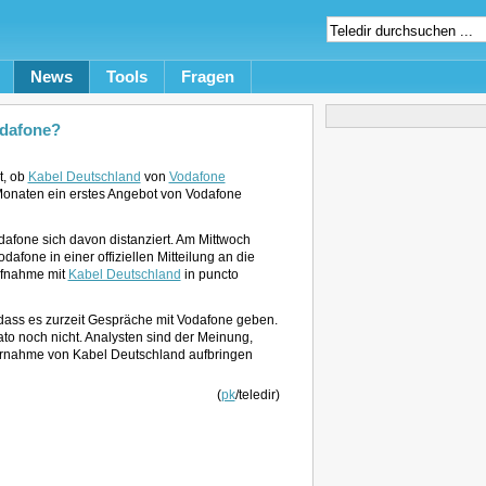
News
Tools
Fragen
odafone?
t, ob
Kabel Deutschland
von
Vodafone
 Monaten ein erstes Angebot von Vodafone
dafone sich davon distanziert. Am Mittwoch
afone in einer offiziellen Mitteilung an die
ufnahme mit
Kabel Deutschland
in puncto
dass es zurzeit Gespräche mit Vodafone geben.
to noch nicht. Analysten sind der Meinung,
bernahme von Kabel Deutschland aufbringen
(
pk
/teledir)