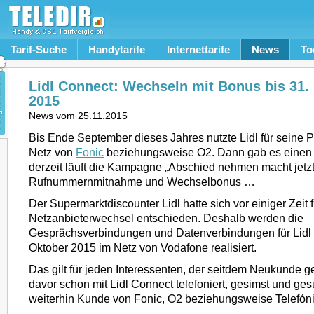
Tarif-Suche
Handytarife
Internettarife
News
To
Lidl Connect: Wechseln mit Bonus bis 31
2015
News vom
25.11.2015
Bis Ende September dieses Jahres nutzte Lidl für seine P
Netz von
Fonic
beziehungsweise O2. Dann gab es einen
derzeit läuft die Kampagne „Abschied nehmen macht jetzt
Rufnummernmitnahme und Wechselbonus …
Der Supermarktdiscounter Lidl hatte sich vor einiger Zeit 
Netzanbieterwechsel entschieden. Deshalb werden die
Gesprächsverbindungen und Datenverbindungen für Lidl 
Oktober 2015 im Netz von Vodafone realisiert.
Das gilt für jeden Interessenten, der seitdem Neukunde g
davor schon mit Lidl Connect telefoniert, gesimst und gesur
weiterhin Kunde von Fonic, O2 beziehungsweise Telefón