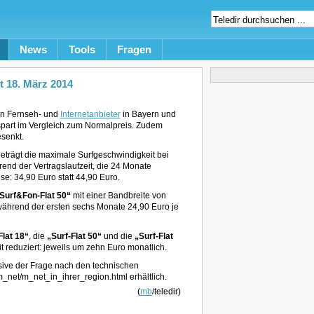
News
Tools
Fragen
t 18. März 2014
en Fernseh- und
Internetanbieter
in Bayern und
 spart im Vergleich zum Normalpreis. Zudem
esenkt.
beträgt die maximale Surfgeschwindigkeit bei
end der Vertragslaufzeit, die 24 Monate
e: 34,90 Euro statt 44,90 Euro.
Surf&Fon-Flat 50“
mit einer Bandbreite von
ährend der ersten sechs Monate 24,90 Euro je
Flat 18“
, die
„Surf-Flat 50“
und die
„Surf-Flat
t reduziert: jeweils um zehn Euro monatlich.
sive der Frage nach den technischen
net/m_net_in_ihrer_region.html erhältlich.
(
mb
/teledir)