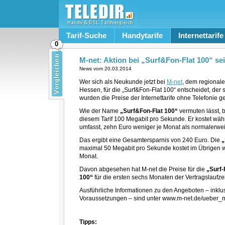
Tarif-Suche
Handytarife
Internettarife
0
M-net: Aktion bei „Surf&Fon-Flat 100“ sei
News vom
20.03.2014
Wer sich als Neukunde jetzt bei
M-net
, dem regional
Hessen, für die „Surf&Fon-Flat 100“ entscheidet, der
wurden die Preise der Internettarife ohne Telefonie g
Wie der Name
„Surf&Fon-Flat 100“
vermuten lässt, 
diesem Tarif 100 Megabit pro Sekunde. Er kostet währ
umfasst, zehn Euro weniger je Monat als normalerweis
Das ergibt eine Gesamtersparnis von 240 Euro. Die
„
maximal 50 Megabit pro Sekunde kostet im Übrigen w
Monat.
Davon abgesehen hat M-net die Preise für die
„Surf-
100“
für die ersten sechs Monaten der Vertragslaufzei
Ausführliche Informationen zu den Angeboten – inklu
Voraussetzungen – sind unter www.m-net.de/ueber_m_
Tipps: