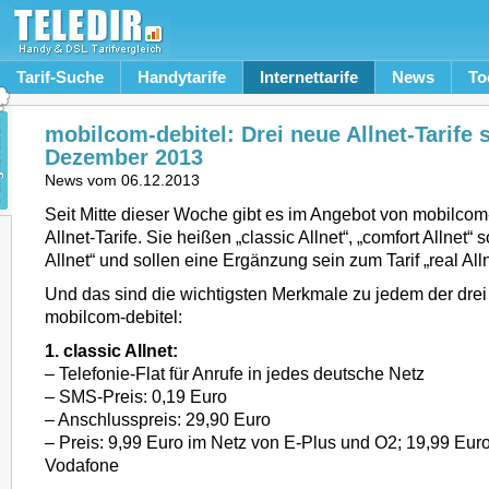
Tarif-Suche
Handytarife
Internettarife
News
To
mobilcom-debitel: Drei neue Allnet-Tarife s
Dezember 2013
News vom
06.12.2013
Seit Mitte dieser Woche gibt es im Angebot von mobilcom-
Allnet-Tarife. Sie heißen „classic Allnet“, „comfort Allnet
Allnet“ und sollen eine Ergänzung sein zum Tarif „real All
Und das sind die wichtigsten Merkmale zu jedem der drei
mobilcom-debitel:
1. classic Allnet:
– Telefonie-Flat für Anrufe in jedes deutsche Netz
– SMS-Preis: 0,19 Euro
– Anschlusspreis: 29,90 Euro
– Preis: 9,99 Euro im Netz von E-Plus und O2; 19,99 Eur
Vodafone