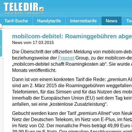
Tarif-Suche
Handytarife
Internettarife
News
To
mobilcom-debitel: Roaminggebühren abge
News vom
17.03.2015
Die Überschrift der offiziellen Meldung von mobilcom-debi
beziehungsweise der
Freenet
Group, zu der mobilcom-debi
„mobilcom-debitel schafft Roamingkosten ab“. Sie wurde
Monats veröffentlicht.
Dann ist von einem konkreten Tarif die Rede: „premium Al
sind am 2. März 2015 die Roaminggebühren weggefallen. 
Telefonieren, für das Simsen und für das Nutzen des mobi
innerhalb der Europäischen Union (EU) seit dem Tag ke
anfallen, sei eine „kostenlose Zusatzleistung“.
Gebucht werden kann der Tarif „premium Allnet“ von Neu
Netz der Deutschen Telekom, im Netz von E-Plus, im Ne
im Netz von O2. Der monatliche Preis beträgt 49,99 Euro
39,99 Euro im E-Netz. Der einmalige Anschlusspreis wird e