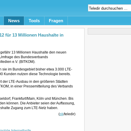
News
Tools
Fragen
2 für 13 Millionen Haushalte in
ngefähr 13 Millionen Haushalte den neuen
er Umfrage des Bundesverbands
 Medien e.V. (BITKOM).
n sie im Bundesgebiet bisher etwa 3.000 LTE-
0 Kunden nutzen diese Technologie bereits.
zt der LTE-Ausbau in den größeren Städten
BITKOM, in einer Pressemitteilung des Verbands
seldorf, Frankfurt/Main, Köln und München. Bis
den können. Die Anbieter seien der Auffassung,
aushalte Zugang zum LTE-Netz haben.
(
pk
/teledir)
mobile Internettarife