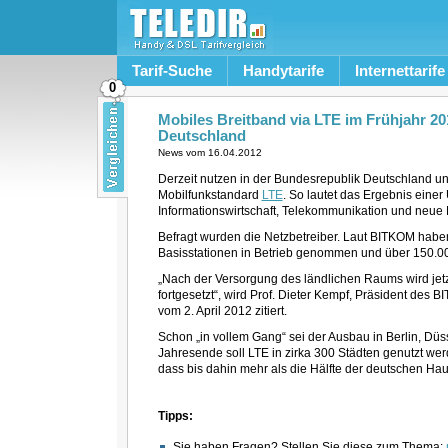
Tarif-Suche
Handytarife
Internettarife
0
Mobiles Breitband via LTE im Frühjahr 201
Deutschland
News vom
16.04.2012
Derzeit nutzen in der Bundesrepublik Deutschland u
Mobilfunkstandard
LTE
. So lautet das Ergebnis ein
Informationswirtschaft, Telekommunikation und neue
Befragt wurden die Netzbetreiber. Laut BITKOM habe
Basisstationen in Betrieb genommen und über 150.00
„Nach der Versorgung des ländlichen Raums wird jet
fortgesetzt“, wird Prof. Dieter Kempf, Präsident des 
vom 2. April 2012 zitiert.
Schon „in vollem Gang“ sei der Ausbau in Berlin, Düs
Jahresende soll LTE in zirka 300 Städten genutzt wer
dass bis dahin mehr als die Hälfte der deutschen H
Tipps:
Sie haben Fragen? Stellen Sie diese zum Thema: