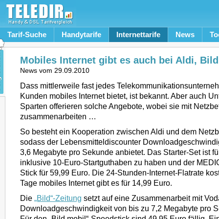
Tarif-Suche
Handytarife
Internettarife
News
To
Mobiles Internet gibt es auch bei Aldi, Bil
News vom
29.09.2010
Dass mittlerweile fast jedes Telekommunikationsuntern
Kunden mobiles Internet bietet, ist bekannt. Aber auch 
Sparten offerieren solche Angebote, wobei sie mit Netzbe
zusammenarbeiten …
So besteht ein Kooperation zwischen Aldi und dem Netzbe
sodass der Lebensmitteldiscounter Downloadgeschwindig
3,6 Megabyte pro Sekunde anbietet. Das Starter-Set ist f
inklusive 10-Euro-Startguthaben zu haben und der MED
Stick für 59,99 Euro. Die 24-Stunden-Internet-Flatrate kos
Tage mobiles Internet gibt es für 14,99 Euro.
Die
„Bild“-Zeitung
setzt auf eine Zusammenarbeit mit Vod
Downloadgeschwindigkeit von bis zu 7,2 Megabyte pro S
Für den „Bild mobil“-Speedstick sind 49,95 Euro fällig. E