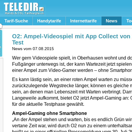
Tarif-Suche
Handytarife
Internettarife
News
To
O2: Ampel-Videospiel mit App Collect von 
Test
News vom
07.08.2015
Wer gern Videospiele spielt, in Oberhausen wohnt und do
Fußgänger unterwegs ist, der kann Wartezeit jetzt spiele
einer Ampel zum Video-Gamer werden – ohne Smartpho
Es kann lästig sein, an einer roten Ampel warten zu müsse
zurückzulegende Wegstrecke länger, können es gleiche 
sein, an denen man Lebenszeit mit Warten verbringt. Dam
Langeweile aufkommt, bietet O2 jetzt Ampel-Gaming an:
für die aktuelle Testphase gewählt.
Ampel-Gaming ohne Smartphone
„An der Ampel stehen und warten, bis es endlich Grün wir
vertane Zeit war, wird durch O2 nun zu einem unterhalts
heißt es in einer offiziellen Pressemeldung vom 30. Juli