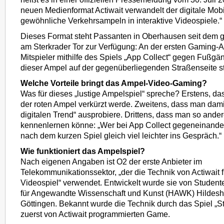
neuen Medienformat Actiwait verwandelt der digitale Mob
gewöhnliche Verkehrsampeln in interaktive Videospiele.“
Dieses Format steht Passanten in Oberhausen seit dem
am Sterkrader Tor zur Verfügung: An der ersten Gaming
Mitspieler mithilfe des Spiels „App Collect“ gegen Fußgän
dieser Ampel auf der gegenüberliegenden Straßenseite s
Welche Vorteile bringt das Ampel-Video-Gaming?
Was für dieses „lustige Ampelspiel“ spreche? Erstens, da
der roten Ampel verkürzt werde. Zweitens, dass man dam
digitalen Trend“ ausprobiere. Drittens, dass man so and
kennenlernen könne: „Wer bei App Collect gegeneinander 
nach dem kurzen Spiel gleich viel leichter ins Gespräch.“
Wie funktioniert das Ampelspiel?
Nach eigenen Angaben ist O2 der erste Anbieter im
Telekommunikationssektor, „der die Technik von Actiwait 
Videospiel“ verwendet. Entwickelt wurde sie von Studen
für Angewandte Wissenschaft und Kunst (HAWK) Hildesh
Göttingen. Bekannt wurde die Technik durch das Spiel „S
zuerst von Actiwait programmierten Game.