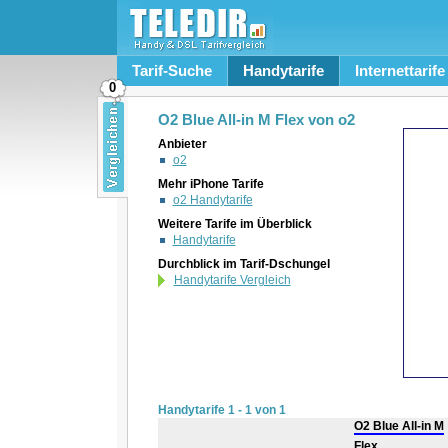
Tarif-Suche
Handytarife
Internettarife
0
O2 Blue All-in M Flex von o2
Anbieter
o2
Mehr iPhone Tarife
o2 Handytarife
Weitere Tarife im Überblick
Handytarife
Durchblick im Tarif-Dschungel
Handytarife Vergleich
Handytarife 1 - 1 von 1
O2 Blue All-in M
Flex