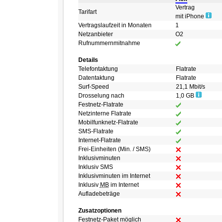
Vertrag
Tarifart
mit iPhone
Vertragslaufzeit in Monaten
1
Netzanbieter
O2
Rufnummernmitnahme
Details
Telefontaktung
Flatrate
Datentaktung
Flatrate
Surf-Speed
21,1 Mbit/s
Drosselung nach
1,0 GB
Festnetz-Flatrate
Netzinterne Flatrate
Mobilfunknetz-Flatrate
SMS-Flatrate
Internet-Flatrate
Frei-Einheiten (Min. / SMS)
Inklusivminuten
Inklusiv SMS
Inklusivminuten im Internet
Inklusiv
MB
im Internet
Aufladebeträge
Zusatzoptionen
Festnetz-Paket möglich