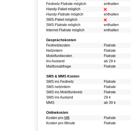
Festnetz-Flatrate möglich
enthalten
Handy-Paket möglich
Handy-Flatrate möglich
enthalten
SMS-Paket möglich
SMS-Flatrate möglich
enthalten
Internet Flatrate möglich
enthalten
Gesprächskosten
Festnetzkosten
Flatrate
Netzintern
Flatrate
Mobilfunkkosten
Flatrate
Ins Ausland
ab 29 ¢
Mailboxabfrage
Flatrate
SMS & MMS Kosten
SMS ins Festnetz
Flatrate
SMS netzintern
Flatrate
SMS ins Mobilfunknetz
Flatrate
SMS ins Ausland
29 ¢
MMS
ab 39 ¢
Onlinekosten
Kosten pro
MB
Flatrate
Kosten pro Minute
Flatrate