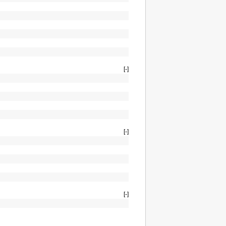
[-]
[-]
[-]