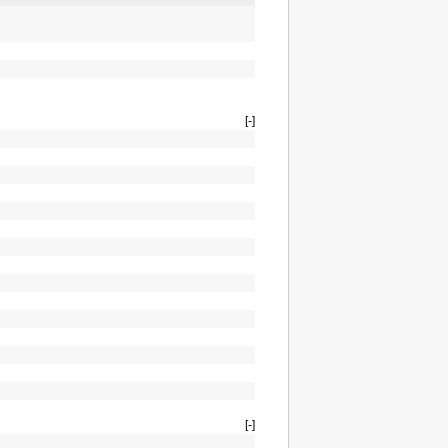
[-]
[-]