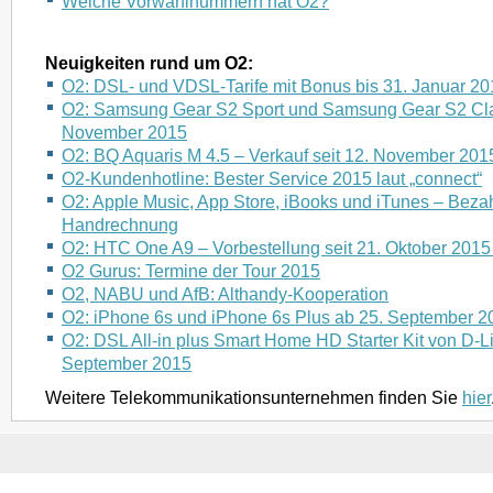
Welche Vorwahlnummern hat O2?
Neuigkeiten rund um O2:
O2: DSL- und VDSL-Tarife mit Bonus bis 31. Januar 20
O2: Samsung Gear S2 Sport und Samsung Gear S2 Clas
November 2015
O2: BQ Aquaris M 4.5 – Verkauf seit 12. November 201
O2-Kundenhotline: Bester Service 2015 laut „connect“
O2: Apple Music, App Store, iBooks und iTunes – Beza
Handrechnung
O2: HTC One A9 – Vorbestellung seit 21. Oktober 2015
O2 Gurus: Termine der Tour 2015
O2, NABU und AfB: Althandy-Kooperation
O2: iPhone 6s und iPhone 6s Plus ab 25. September 2
O2: DSL All-in plus Smart Home HD Starter Kit von D-Li
September 2015
Weitere Telekommunikationsunternehmen finden Sie
hier