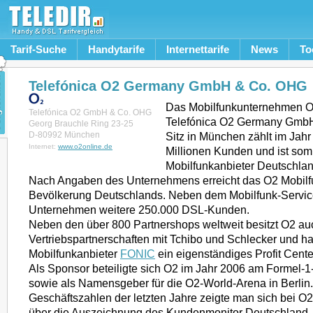
Tarif-Suche
Handytarife
Internettarife
News
To
Telefónica O2 Germany GmbH & Co. OHG
Das Mobilfunkunternehmen O
Telefónica O2 GmbH & Co. OHG
Telefónica O2 Germany GmbH
Georg Brauchle Ring 23-25
D-80992 München
Sitz in München zählt im Jah
Internet:
www.o2online.de
Millionen Kunden und ist somi
Mobilfunkanbieter Deutschlan
Nach Angaben des Unternehmens erreicht das O2 Mobilf
Bevölkerung Deutschlands. Neben dem Mobilfunk-Servic
Unternehmen weitere 250.000 DSL-Kunden.
Neben den über 800 Partnershops weltweit besitzt O2 au
Vertriebspartnerschaften mit Tchibo und Schlecker und ha
Mobilfunkanbieter
FONIC
ein eigenständiges Profit Cente
Als Sponsor beteiligte sich O2 im Jahr 2006 am Forme
sowie als Namensgeber für die O2-World-Arena in Berlin
Geschäftszahlen der letzten Jahre zeigte man sich bei O2
über die Auszeichnung des Kundenmonitor Deutschland, 