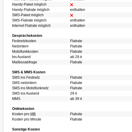
Handy-Paket möglich
Handy-Flatrate möglich
enthalten
SMS-Paket möglich
SMS-Flatrate möglich
enthalten
Internet Flatrate möglich
enthalten
Gesprächskosten
Festnetzkosten
Flatrate
Netzintern
Flatrate
Mobilfunkkosten
Flatrate
Ins Ausland
ab 29 ¢
Mailboxabfrage
Flatrate
SMS & MMS Kosten
SMS ins Festnetz
Flatrate
SMS netzintern
Flatrate
SMS ins Mobilfunknetz
Flatrate
SMS ins Ausland
29 ¢
MMS
ab 39 ¢
Onlinekosten
Kosten pro
MB
Flatrate
Kosten pro Minute
Flatrate
Sonstige Kosten