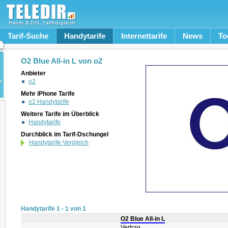
Tarif-Suche
Handytarife
Internettarife
News
To
O2 Blue All-in L von o2
Anbieter
o2
Mehr iPhone Tarife
o2 Handytarife
Weitere Tarife im Überblick
Handytarife
Durchblick im Tarif-Dschungel
Handytarife Vergleich
Handytarife 1 - 1 von 1
O2 Blue All-in L
Vertrag