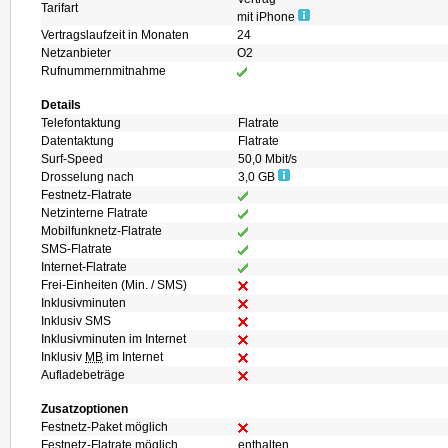
Tarifart
mit iPhone
Vertragslaufzeit in Monaten
24
Netzanbieter
O2
Rufnummernmitnahme
Details
Telefontaktung
Flatrate
Datentaktung
Flatrate
Surf-Speed
50,0 Mbit/s
Drosselung nach
3,0 GB
Festnetz-Flatrate
Netzinterne Flatrate
Mobilfunknetz-Flatrate
SMS-Flatrate
Internet-Flatrate
Frei-Einheiten (Min. / SMS)
Inklusivminuten
Inklusiv SMS
Inklusivminuten im Internet
Inklusiv
MB
im Internet
Aufladebeträge
Zusatzoptionen
Festnetz-Paket möglich
Festnetz-Flatrate möglich
enthalten