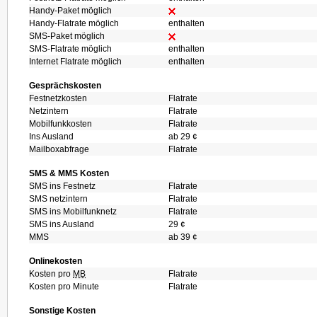
Handy-Paket möglich
Handy-Flatrate möglich
enthalten
SMS-Paket möglich
SMS-Flatrate möglich
enthalten
Internet Flatrate möglich
enthalten
Gesprächskosten
Festnetzkosten
Flatrate
Netzintern
Flatrate
Mobilfunkkosten
Flatrate
Ins Ausland
ab 29 ¢
Mailboxabfrage
Flatrate
SMS & MMS Kosten
SMS ins Festnetz
Flatrate
SMS netzintern
Flatrate
SMS ins Mobilfunknetz
Flatrate
SMS ins Ausland
29 ¢
MMS
ab 39 ¢
Onlinekosten
Kosten pro
MB
Flatrate
Kosten pro Minute
Flatrate
Sonstige Kosten