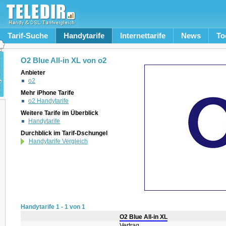
Tarif-Suche
Handytarife
Internettarife
News
To
O2 Blue All-in XL von o2
Anbieter
o2
Mehr iPhone Tarife
o2 Handytarife
Weitere Tarife im Überblick
Handytarife
Durchblick im Tarif-Dschungel
Handytarife Vergleich
Handytarife 1 - 1 von 1
O2 Blue All-in XL
Vertrag