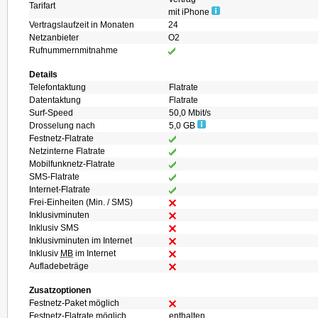
Tarifart
mit iPhone
Vertragslaufzeit in Monaten
24
Netzanbieter
O2
Rufnummernmitnahme
Details
Telefontaktung
Flatrate
Datentaktung
Flatrate
Surf-Speed
50,0 Mbit/s
Drosselung nach
5,0 GB
Festnetz-Flatrate
Netzinterne Flatrate
Mobilfunknetz-Flatrate
SMS-Flatrate
Internet-Flatrate
Frei-Einheiten (Min. / SMS)
Inklusivminuten
Inklusiv SMS
Inklusivminuten im Internet
Inklusiv
MB
im Internet
Aufladebeträge
Zusatzoptionen
Festnetz-Paket möglich
Festnetz-Flatrate möglich
enthalten