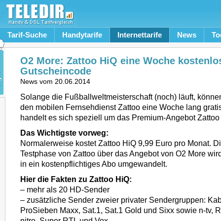
Tarif-Suche
Handytarife
Internettarife
News
To
O2 More: Zattoo HiQ eine Woche kostenlos
Gutscheincode
News vom
20.06.2014
Solange die Fußballweltmeisterschaft (noch) läuft, kön
den mobilen Fernsehdienst Zattoo eine Woche lang gratis
handelt es sich speziell um das Premium-Angebot Zatto
Das Wichtigste vorweg:
Normalerweise kostet Zattoo HiQ 9,99 Euro pro Monat. D
Testphase von Zattoo über das Angebot von O2 More wird
in ein kostenpflichtiges Abo umgewandelt.
Hier die Fakten zu Zattoo HiQ:
– mehr als 20 HD-Sender
– zusätzliche Sender zweier privater Sendergruppen: Kab
ProSieben Maxx, Sat.1, Sat.1 Gold und Sixx sowie n-tv, 
nitro, Super RTL und Vox