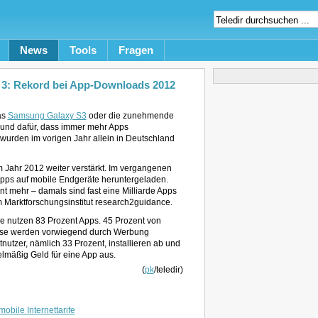
News
Tools
Fragen
 3: Rekord bei App-Downloads 2012
as
Samsung Galaxy S3
oder die zunehmende
Grund dafür, dass immer mehr Apps
wurden im vorigen Jahr allein in Deutschland
 Jahr 2012 weiter verstärkt. Im vergangenen
Apps auf mobile Endgeräte heruntergeladen.
t mehr – damals sind fast eine Milliarde Apps
Marktforschungsinstitut research2guidance.
e nutzen 83 Prozent Apps. 45 Prozent von
Diese werden vorwiegend durch Werbung
tnutzer, nämlich 33 Prozent, installieren ab und
elmäßig Geld für eine App aus.
(
pk
/teledir)
mobile Internettarife