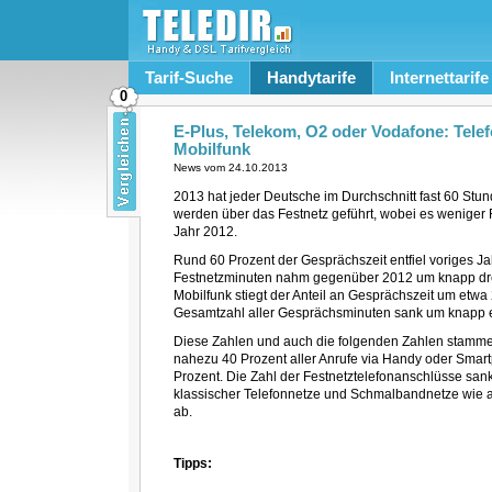
Tarif-Suche
Handytarife
Internettarife
0
E-Plus, Telekom, O2 oder Vodafone: Telefo
Mobilfunk
News vom
24.10.2013
2013 hat jeder Deutsche im Durchschnitt fast 60 Stund
werden über das Festnetz geführt, wobei es weniger
Jahr 2012.
Rund 60 Prozent der Gesprächszeit entfiel voriges Ja
Festnetzminuten nahm gegenüber 2012 um knapp drei 
Mobilfunk stiegt der Anteil an Gesprächszeit um etwa 
Gesamtzahl aller Gesprächsminuten sank um knapp ei
Diese Zahlen und auch die folgenden Zahlen stamme
nahezu 40 Prozent aller Anrufe via Handy oder Smart
Prozent. Die Zahl der Festnetztelefonanschlüsse sank
klassischer Telefonnetze und Schmalbandnetze wie 
ab.
Tipps: