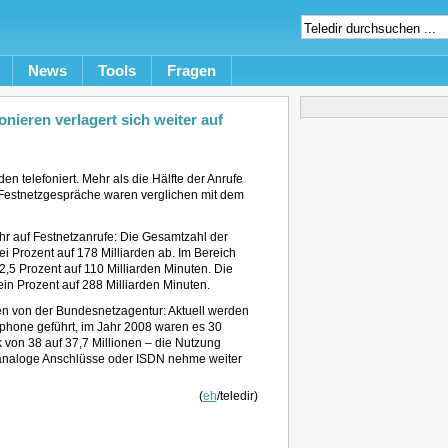
News
Tools
Fragen
nieren verlagert sich weiter auf
en telefoniert. Mehr als die Hälfte der Anrufe
 Festnetzgespräche waren verglichen mit dem
hr auf Festnetzanrufe: Die Gesamtzahl der
Prozent auf 178 Milliarden ab. Im Bereich
2,5 Prozent auf 110 Milliarden Minuten. Die
n Prozent auf 288 Milliarden Minuten.
n von der Bundesnetzagentur: Aktuell werden
phone geführt, im Jahr 2008 waren es 30
 von 38 auf 37,7 Millionen – die Nutzung
analoge Anschlüsse oder ISDN nehme weiter
(
eh
/teledir)