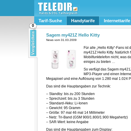
Tarif-Suche
Handytarife
Internettarife
0
Sagem my421Z Hello Kitty
News vom
31.03.2009
Für alle „Hello Kitty“-Fans i
my421Z Hello Kitty. Natürlich
Mobilfunktelefon nicht, was d
einiges zu bieten …
So verfügt das Sagem my421Z 
MP3-Player und einen Internet
Megapixel und eine Auflösung von 1.280 mal 1.024 Pi
Das sind die Hauptangaben zur Technik:
– Standby: bis zu 200 Stunden
– Sprechzeit: bis zu 3 Stunden
– Standard-Akku: Li-Ionen
– Gewicht: 95 Gramm
– Größe: 97 mal 46 mal 14 Millimeter
– Netz: Tri-Band (GSM 900/1.800/1.900 Megahertz)
– SAR-Wert: keine Angabe
Das sind die Hauptangaben zum Display: