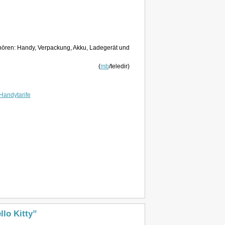
ören: Handy, Verpackung, Akku, Ladegerät und
(
mb
/teledir)
Handytarife
lo Kitty”