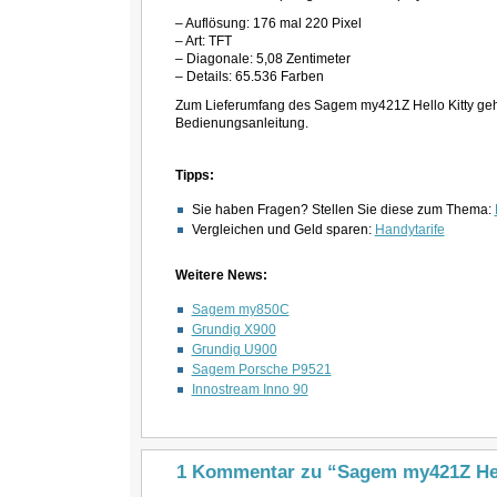
– Auflösung: 176 mal 220 Pixel
– Art: TFT
– Diagonale: 5,08 Zentimeter
– Details: 65.536 Farben
Zum Lieferumfang des Sagem my421Z Hello Kitty geh
Bedienungsanleitung.
Tipps:
Sie haben Fragen? Stellen Sie diese zum Thema:
Vergleichen und Geld sparen:
Handytarife
Weitere News:
Sagem my850C
Grundig X900
Grundig U900
Sagem Porsche P9521
Innostream Inno 90
1 Kommentar zu “Sagem my421Z Hel