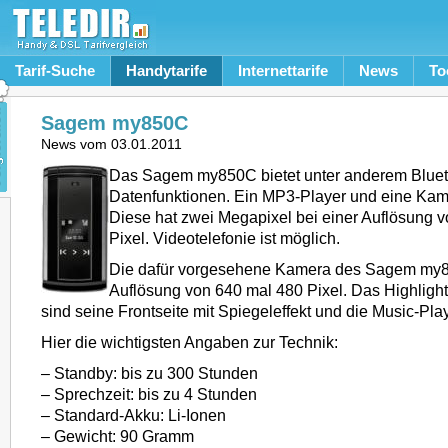
Tarif-Suche
Handytarife
Internettarife
News
To
Sagem my850C
News vom
03.01.2011
Das Sagem my850C bietet unter anderem Blue
Datenfunktionen. Ein MP3-Player und eine Kam
Diese hat zwei Megapixel bei einer Auflösung 
Pixel. Videotelefonie ist möglich.
Die dafür vorgesehene Kamera des Sagem my8
Auflösung von 640 mal 480 Pixel. Das Highligh
sind seine Frontseite mit Spiegeleffekt und die Music-Pla
Hier die wichtigsten Angaben zur Technik:
– Standby: bis zu 300 Stunden
– Sprechzeit: bis zu 4 Stunden
– Standard-Akku: Li-Ionen
– Gewicht: 90 Gramm