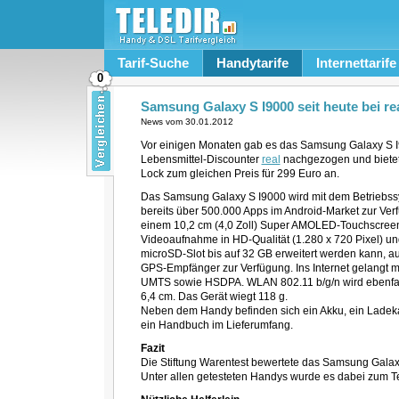
Tarif-Suche
Handytarife
Internettarife
0
Samsung Galaxy S I9000 seit heute bei re
News vom
30.01.2012
Vor einigen Monaten gab es das Samsung Galaxy S I
Lebensmittel-Discounter
real
nachgezogen und bietet
Lock zum gleichen Preis für 299 Euro an.
Das Samsung Galaxy S I9000 wird mit dem Betriebssy
bereits über 500.000 Apps im Android-Market zur Ver
einem 10,2 cm (4,0 Zoll) Super AMOLED-Touchscreen
Videoaufnahme in HD-Qualität (1.280 x 720 Pixel) un
microSD-Slot bis auf 32 GB erweitert werden kann, au
GPS-Empfänger zur Verfügung. Ins Internet gelangt 
UMTS sowie HSDPA. WLAN 802.11 b/g/n wird ebenfalls
6,4 cm. Das Gerät wiegt 118 g.
Neben dem Handy befinden sich ein Akku, ein Ladeka
ein Handbuch im Lieferumfang.
Fazit
Die Stiftung Warentest bewertete das Samsung Galaxy
Unter allen getesteten Handys wurde es dabei zum Te