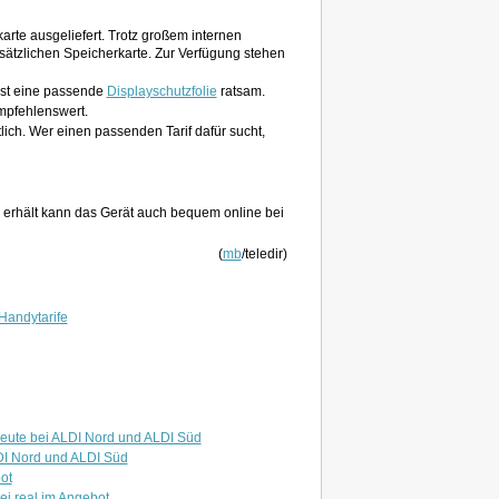
te ausgeliefert. Trotz großem internen
sätzlichen Speicherkarte. Zur Verfügung stehen
ist eine passende
Displayschutzfolie
ratsam.
pfehlenswert.
lich. Wer einen passenden Tarif dafür sucht,
 erhält kann das Gerät auch bequem online bei
(
mb
/teledir)
Handytarife
eute bei ALDI Nord und ALDI Süd
DI Nord und ALDI Süd
ot
 real im Angebot