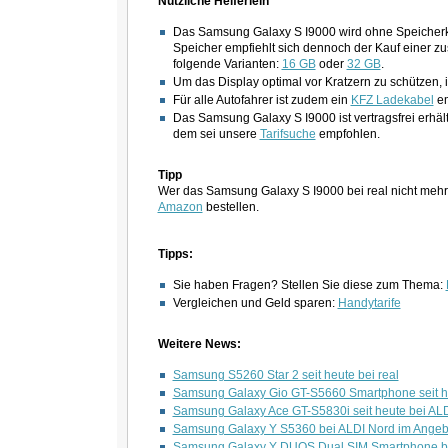
Nützliche Helferlein
Das Samsung Galaxy S I9000 wird ohne Speicherkar
Speicher empfiehlt sich dennoch der Kauf einer zu
folgende Varianten:
16 GB
oder
32 GB
.
Um das Display optimal vor Kratzern zu schützen, 
Für alle Autofahrer ist zudem ein
KFZ Ladekabel
em
Das Samsung Galaxy S I9000 ist vertragsfrei erhält
dem sei unsere
Tarifsuche
empfohlen.
Tipp
Wer das Samsung Galaxy S I9000 bei real nicht mehr
Amazon
bestellen.
Tipps:
Sie haben Fragen? Stellen Sie diese zum Thema:
Vergleichen und Geld sparen:
Handytarife
Weitere News:
Samsung S5260 Star 2 seit heute bei real
Samsung Galaxy Gio GT-S5660 Smartphone seit h
Samsung Galaxy Ace GT-S5830i seit heute bei AL
Samsung Galaxy Y S5360 bei ALDI Nord im Angeb
Samsung Galaxy Y DUOS Dual SIM Smartphone bei