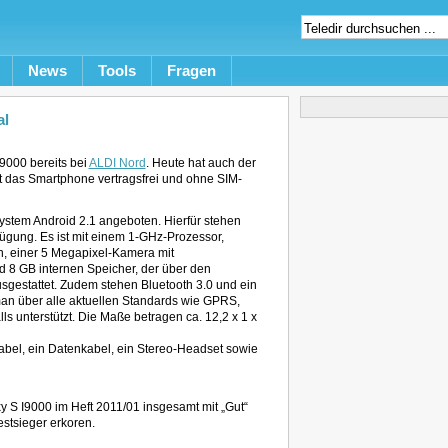
News
Tools
Fragen
al
9000 bereits bei
ALDI Nord
. Heute hat auch der
 das Smartphone vertragsfrei und ohne SIM-
stem Android 2.1 angeboten. Hierfür stehen
fügung. Es ist mit einem 1-GHz-Prozessor,
, einer 5 Megapixel-Kamera mit
d 8 GB internen Speicher, der über den
sgestattet. Zudem stehen Bluetooth 3.0 und ein
man über alle aktuellen Standards wie GPRS,
 unterstützt. Die Maße betragen ca. 12,2 x 1 x
bel, ein Datenkabel, ein Stereo-Headset sowie
 S I9000 im Heft 2011/01 insgesamt mit „Gut“
stsieger erkoren.