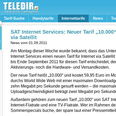
Tarif-Suche
Handytarife
Internettarife
News
To
SAT Internet Services: Neuer Tarif „10.000“
via Satellit
News vom
01.09.2011
Am Montag dieser Woche wurde bekannt, dass das Unt
Internet Services einen neuen Tarif für Internet via Satelli
bis Ende September 2011 für diesen Tarif entscheidet, der
Aktivierungs- noch die Hardware- und Versandkosten.
Der neue Tarif heißt „10.000“ und kostet 59,95 Euro im M
durchs World Wide Web mit einer maximalen Downloadg
zehn Megabit pro Sekunde gesurft werden – die maximal
Uploadgeschwindigkeit beträgt zwei Megabit pro Sekund
Außerdem gehören zum neuen Tarif „10.000“ von SAT Inte
Internet-Flatrate und eine TV-Flatrate. Wer im Rahmen 
Sommerspecials buche, der spare laut einer Pressemittei