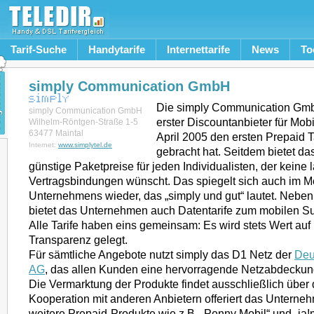
Tarif-Suche
Handytarife
Internettarife
News
To
simply Communication GmbH
Die simply Communication Gmb
simply Communication GmbH
erster Discountanbieter für Mobi
Wilhelm-Röntgen-Straße 1-5
63477 Maintal
April 2005 den ersten Prepaid T
Internet:
www.simplytel.de
gebracht hat. Seitdem bietet d
günstige Paketpreise für jeden Individualisten, der keine l
Vertragsbindungen wünscht. Das spiegelt sich auch im M
Unternehmens wieder, das „simply und gut“ lautet. Neben
bietet das Unternehmen auch Datentarife zum mobilen Sur
Alle Tarife haben eins gemeinsam: Es wird stets Wert auf
Transparenz gelegt.
Für sämtliche Angebote nutzt simply das D1 Netz der
Deu
AG
, das allen Kunden eine hervorragende Netzabdeckung
Die Vermarktung der Produkte findet ausschließlich über da
Kooperation mit anderen Anbietern offeriert das Unterne
weitere Prepaid-Produkte wie z.B. „Penny Mobil“ und „ja!m