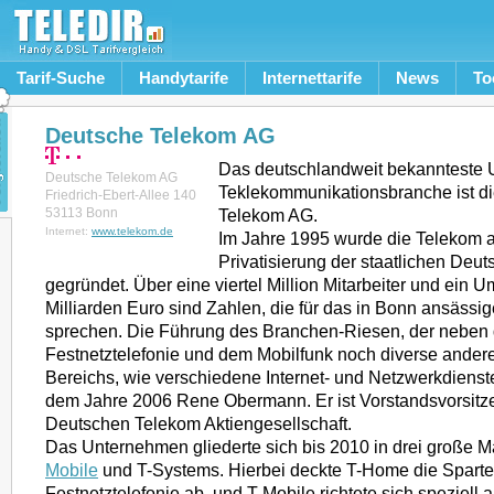
Tarif-Suche
Handytarife
Internettarife
News
To
Deutsche Telekom AG
Das deutschlandweit bekannteste
Deutsche Telekom AG
Teklekommunikationsbranche ist d
Friedrich-Ebert-Allee 140
53113 Bonn
Telekom AG.
Internet:
www.telekom.de
Im Jahre 1995 wurde die Telekom a
Privatisierung der staatlichen De
gegründet. Über eine viertel Million Mitarbeiter und ein 
Milliarden Euro sind Zahlen, die für das in Bonn ansäss
sprechen. Die Führung des Branchen-Riesen, der neben 
Festnetztelefonie und dem Mobilfunk noch diverse andere
Bereichs, wie verschiedene Internet- und Netzwerkdienste 
dem Jahre 2006 Rene Obermann. Er ist Vorstandsvorsitz
Deutschen Telekom Aktiengesellschaft.
Das Unternehmen gliederte sich bis 2010 in drei große 
Mobile
und T-Systems. Hierbei deckte T-Home die Sparte
Festnetztelefonie ab, und T-Mobile richtete sich speziel