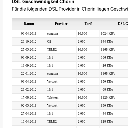
DSL Geschwindigkeit Chorin
Für die folgenden DSL Provider in Chorin liegen Geschwin
Datum
Provider
Tarif
DSL G
03.04.2011
congstar
16.000
1024 KB/s
23.10.2012
O2
2.000
144 KB/s
25.03.2012
TELE2
16.000
1168 KB/s
03.09.2012
1&1
6.000
366 KB/s
18.09.2012
1&1
6.000
426 KB/s
22.01.2012
congstar
16.000
1168 KB/s
08.04.2011
Versatel
2.000
150 KB/s
26.02.2012
1&1
6.000
468 KB/s
17.08.2012
Telekom
16.000
1120 KB/s
02.03.2011
Versatel
2.000
130 KB/s
27.04.2011
1&1
6.000
444 KB/s
10.04.2011
TELE2
2.000
128 KB/s