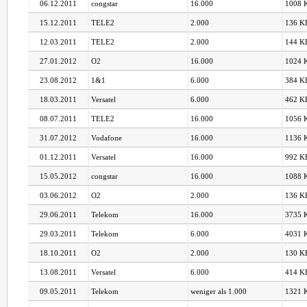
06.12.2011
congstar
16.000
1008 K
15.12.2011
TELE2
2.000
136 KB
12.03.2011
TELE2
2.000
144 KB
27.01.2012
O2
16.000
1024 K
23.08.2012
1&1
6.000
384 KB
18.03.2011
Versatel
6.000
462 KB
08.07.2011
TELE2
16.000
1056 K
31.07.2012
Vodafone
16.000
1136 K
01.12.2011
Versatel
16.000
992 KB
15.05.2012
congstar
16.000
1088 K
03.06.2012
O2
2.000
136 KB
29.06.2011
Telekom
16.000
3735 K
29.03.2011
Telekom
6.000
4031 K
18.10.2011
O2
2.000
130 KB
13.08.2011
Versatel
6.000
414 KB
09.05.2011
Telekom
weniger als 1.000
1321 K