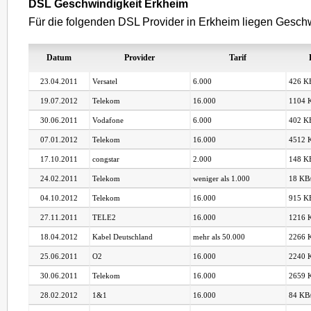
DSL Geschwindigkeit Erkheim
Für die folgenden DSL Provider in Erkheim liegen Geschwi
Datum
Provider
Tarif
23.04.2011
Versatel
6.000
426 KB
19.07.2012
Telekom
16.000
1104 K
30.06.2011
Vodafone
6.000
402 KB
07.01.2012
Telekom
16.000
4512 K
17.10.2011
congstar
2.000
148 KB
24.02.2011
Telekom
weniger als 1.000
18 KB/
04.10.2012
Telekom
16.000
915 KB
27.11.2011
TELE2
16.000
1216 K
18.04.2012
Kabel Deutschland
mehr als 50.000
2266 K
25.06.2011
O2
16.000
2240 K
30.06.2011
Telekom
16.000
2659 K
28.02.2012
1&1
16.000
84 KB/