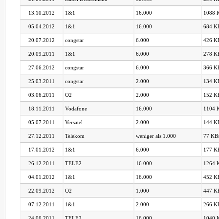
13.10.2012
1&1
16.000
1088 K
05.04.2012
1&1
16.000
684 KB
20.07.2012
congstar
6.000
426 KB
20.09.2011
1&1
6.000
278 KB
27.06.2012
congstar
6.000
366 KB
25.03.2011
congstar
2.000
134 KB
03.06.2011
O2
2.000
152 KB
18.11.2011
Vodafone
16.000
1104 K
05.07.2011
Versatel
2.000
144 KB
27.12.2011
Telekom
weniger als 1.000
77 KB/
17.01.2012
1&1
6.000
177 KB
26.12.2011
TELE2
16.000
1264 K
04.01.2012
1&1
16.000
452 KB
22.09.2012
O2
1.000
447 KB
07.12.2011
1&1
2.000
266 KB
24.06.2011
TELE2
16.000
1040 K