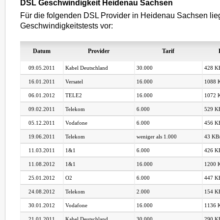
DSL Geschwindigkeit Heidenau Sachsen
Für die folgenden DSL Provider in Heidenau Sachsen li
Geschwindigkeitstests vor:
Datum
Provider
Tarif
09.05.2011
Kabel Deutschland
30.000
428 KB
16.01.2011
Versatel
16.000
1088 K
06.01.2012
TELE2
16.000
1072 K
09.02.2011
Telekom
6.000
529 KB
05.12.2011
Vodafone
6.000
456 KB
19.06.2011
Telekom
weniger als 1.000
43 KB/
11.03.2011
1&1
6.000
426 KB
11.08.2012
1&1
16.000
1200 K
25.01.2012
O2
6.000
447 KB
24.08.2012
Telekom
2.000
154 KB
30.01.2012
Vodafone
16.000
1136 K
21.01.2011
Kabel Deutschland
30.000
290 KB