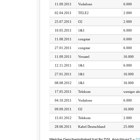
11.09.2011
Vodafone
6.000
02.04.2011
TELE2
2.000
25.07.2011
O2
2.000
10.05.2011
1&1
6.000
11.08.2011
congstar
6.000
27.01.2011
congstar
6.000
11.09.2011
Versatel
16.000
12.11.2011
1&1
6.000
27.01.2011
1&1
16.000
08.08.2012
1&1
16.000
17.05.2011
Telekom
weniger als
04.10.2011
Vodafone
6.000
09.09.2011
O2
16.000
15.01.2012
Telekom
2.000
28.06.2011
Kabel Deutschland
25.000
Welche Geschwindigkeit hat Ihr DSL Anschluss? »
DS