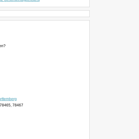
den?
rttemberg
 78465, 78467