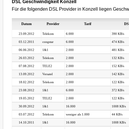
DSL Geschwindigkeit Konzell
Für die folgenden DSL Provider in Konzell liegen Geschwi
Datum
Provider
Tarif
DS
23.09.2012
Telekom
6.000
390 KB/s
03.12.2011
congstar
6.000
474 KB/s
06.06.2012
1&1
2.000
481 KB/s
26.03.2012
Telekom
2.000
132 KB/s
07.08.2012
TELE2
2.000
152 KB/s
13.09.2012
Versatel
2.000
142 KB/s
18.02.2012
Telekom
2.000
122 KB/s
23.08.2012
1&1
6.000
372 KB/s
19.05.2012
TELE2
2.000
122 KB/s
30.09.2012
1&1
16.000
1008 KB/s
03.07.2012
Telekom
weniger als 1.000
44 KB/s
14.10.2011
1&1
16.000
1008 KB/s