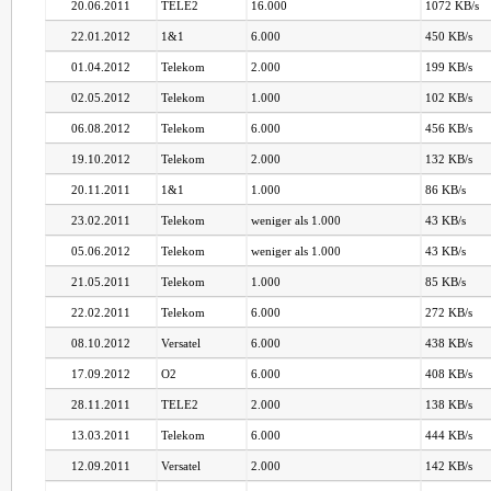
20.06.2011
TELE2
16.000
1072 KB/s
22.01.2012
1&1
6.000
450 KB/s
01.04.2012
Telekom
2.000
199 KB/s
02.05.2012
Telekom
1.000
102 KB/s
06.08.2012
Telekom
6.000
456 KB/s
19.10.2012
Telekom
2.000
132 KB/s
20.11.2011
1&1
1.000
86 KB/s
23.02.2011
Telekom
weniger als 1.000
43 KB/s
05.06.2012
Telekom
weniger als 1.000
43 KB/s
21.05.2011
Telekom
1.000
85 KB/s
22.02.2011
Telekom
6.000
272 KB/s
08.10.2012
Versatel
6.000
438 KB/s
17.09.2012
O2
6.000
408 KB/s
28.11.2011
TELE2
2.000
138 KB/s
13.03.2011
Telekom
6.000
444 KB/s
12.09.2011
Versatel
2.000
142 KB/s